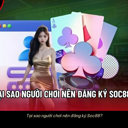
Tại sao người chơi nên đăng ký Soc88?