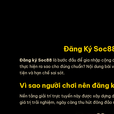
Bỏ
qua
nội
dung
Đăng Ký Soc88
Đăng ký Soc88
là bước đầu để gia nhập cộng đồ
thực hiện ra sao cho đúng chuẩn? Nội dung bài v
tiện và hạn chế sai sót.
Vì sao người chơi nên đăng
Nền tảng giải trí trực tuyến này được xây dựng d
giá trị trải nghiệm, ngày càng thu hút đông đảo