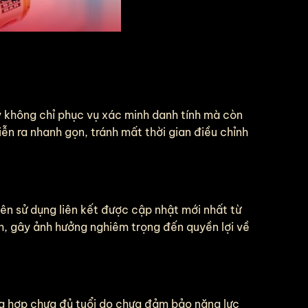
ày không chỉ phục vụ xác minh danh tính mà còn
diễn ra nhanh gọn, tránh mất thời gian điều chỉnh
ên sử dụng liên kết được cập nhật mới nhất từ
nh, gây ảnh hưởng nghiêm trọng đến quyền lợi về
ng hợp chưa đủ tuổi do chưa đảm bảo năng lực