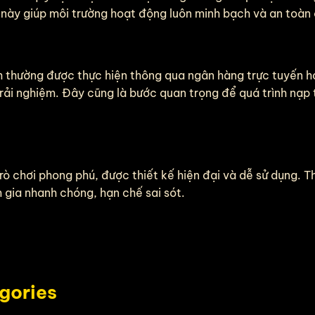
h này giúp môi trường hoạt động luôn minh bạch và an toà
nh thường được thực hiện thông qua ngân hàng trực tuyến h
rải nghiệm. Đây cũng là bước quan trọng để quá trình nạp t
rò chơi phong phú, được thiết kế hiện đại và dễ sử dụng.
m gia nhanh chóng, hạn chế sai sót.
gories