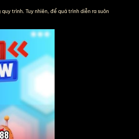
quy trình. Tuy nhiên, để quá trình diễn ra suôn