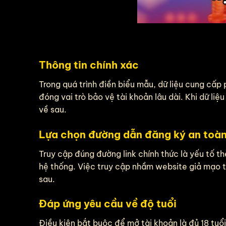
Thông tin chính xác
Trong quá trình điền biểu mẫu, dữ liệu cung cấp
đóng vai trò bảo vệ tài khoản lâu dài. Khi dữ liệ
về sau.
Lựa chọn đường dẫn đăng ký an toà
Truy cập đúng đường link chính thức là yếu tố t
hệ thống. Việc truy cập nhầm website giả mạo ti
sau.
Đáp ứng yêu cầu về độ tuổi
Điều kiện bắt buộc để mở tài khoản là đủ 18 tu