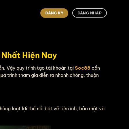
ĐĂNG KÝ
ĐĂNG NHẬP
 Nhất Hiện Nay
n. Vậy quy trình tạo tài khoản tại
Soc88
cần
quá trình tham gia diễn ra nhanh chóng, thuận
àng loạt lợi thế nổi bật về tiện ích, bảo mật và