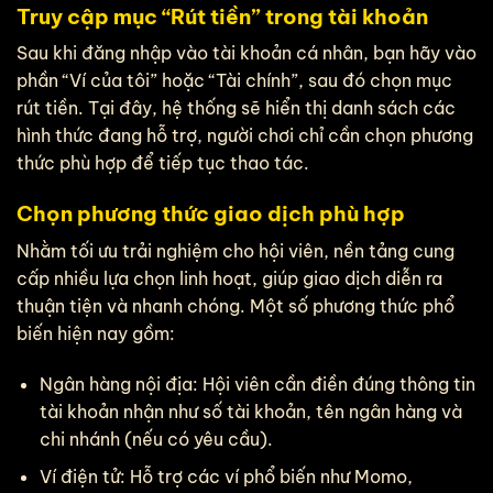
Truy cập mục “Rút tiền” trong tài khoản
Sau khi đăng nhập vào tài khoản cá nhân, bạn hãy vào
phần “Ví của tôi” hoặc “Tài chính”, sau đó chọn mục
rút tiền. Tại đây, hệ thống sẽ hiển thị danh sách các
hình thức đang hỗ trợ, người chơi chỉ cần chọn phương
thức phù hợp để tiếp tục thao tác.
Chọn phương thức giao dịch phù hợp
Nhằm tối ưu trải nghiệm cho hội viên, nền tảng cung
cấp nhiều lựa chọn linh hoạt, giúp giao dịch diễn ra
thuận tiện và nhanh chóng. Một số phương thức phổ
biến hiện nay gồm:
Ngân hàng nội địa: Hội viên cần điền đúng thông tin
tài khoản nhận như số tài khoản, tên ngân hàng và
chi nhánh (nếu có yêu cầu).
Ví điện tử: Hỗ trợ các ví phổ biến như Momo,