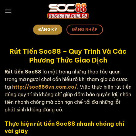
Bỏ
qua
nội
dung
ĐĂNG KÝ
ĐĂNG NHẬP
Rút Tiền Soc88 – Quy Trình Và Các
Phương Thức Giao Dịch
Rút tiền Soc88
là một trong những thao tác quan
trọng mà người chơi cần hiểu rõ khi tham gia cá cược
tại
http://soc886vn.com.co/
. Việc thực hiện rút tiền
đúng quy trình không chỉ giúp đảm bảo quyền lợi, nhận
tiền nhanh chóng mà còn hạn chế tối đa những lỗi
phát sinh không đáng có.
Thực hiện rút tiền Soc88 nhanh chóng chỉ
vài giây