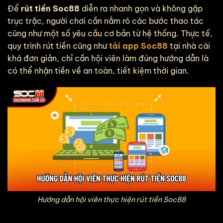
Để
rút tiền Soc88
diễn ra nhanh gọn và không gặp
trục trặc, người chơi cần nắm rõ các bước thao tác
cũng như một số yêu cầu cơ bản từ hệ thống. Thực tế,
quy trình rút tiền cũng như
tải app Soc88
tại nhà cái
khá đơn giản, chỉ cần hội viên làm đúng hướng dẫn là
có thể nhận tiền về an toàn, tiết kiệm thời gian.
Hướng dẫn hội viên thực hiện rút tiền Soc88