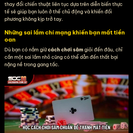
thay đổi chiến thuật liên tục dựa trên diễn biến thực
tế sẽ giúp bạn luôn ở thế chủ động và khiến đối
phương không kịp trở tay.
Những sai lầm chí mạng khiến bạn mất tiền
oan
Dù bạn có nắm giữ
cách chơi sâm
giỏi đến đâu, chỉ
cần một sai lầm nhỏ cũng có thể dẫn đến thất bại
nặng nề trong gang tấc.