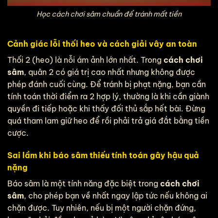
Học cách chơi sâm chuẩn để tránh mất tiền
Cảnh giác lỗi thối heo và cách giải vây an toàn
Thối 2 (heo) là nỗi ám ảnh lớn nhất. Trong
cách chơi
sâm
, quân 2 có giá trị cao nhất nhưng không được
phép đánh cuối cùng. Để tránh bị phạt nặng, bạn cần
tính toán thời điểm ra 2 hợp lý, thường là khi cần giành
quyền đi tiếp hoặc khi thấy đối thủ sắp hết bài. Đừng
quá tham lam giữ heo để rồi phải trả giá đắt bằng tiền
cược.
Sai lầm khi báo sâm thiếu tính toán gây hậu quả
nặng
Báo sâm là một tính năng đặc biệt trong
cách chơi
sâm
, cho phép bạn về nhất ngay lập tức nếu không ai
chặn được. Tuy nhiên, nếu bị một người chặn đứng,