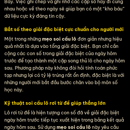
Bảy. Việc ghi chép và ghi nhớ các cặp số hay đi cùng
nhau hoặc về theo ngày sẽ giúp bạn có một “kho báu”
dữ liệu cực kỳ đáng tin cậy.
Bắt số theo giải đặc biệt cực chuẩn cho người mới
Một trong những
mẹo soi cầu lô
đơn giản nhưng hiệu
quả nhất là dựa vào tổng giải đặc biệt. Bạn chỉ cần
cộng các con số trong giải đặc biệt của ngày hôm
trước để tạo thành một cặp song thủ lô cho ngày hôm
sau. Phương pháp này không đòi hỏi tính toán phức
tạp nhưng lại có tỷ lệ trúng rất ổn định, đặc biệt là với
những người mới bắt đầu bước chân vào bộ môn số
học này.
Kỹ thuật soi cầu lô rơi từ đề giúp thắng lớn
Lô rơi từ đề là hiện tượng con số đã về giải đặc biệt
ngày hôm trước tiếp tục xuất hiện trong bảng kết quả
ngày hôm sau. Sử dụng
mẹo soi cầu lô
này yêu cầu