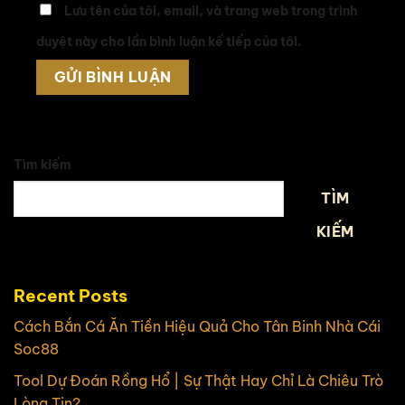
Lưu tên của tôi, email, và trang web trong trình
duyệt này cho lần bình luận kế tiếp của tôi.
Tìm kiếm
TÌM
KIẾM
Recent Posts
Cách Bắn Cá Ăn Tiền Hiệu Quả Cho Tân Binh Nhà Cái
Soc88
Tool Dự Đoán Rồng Hổ | Sự Thật Hay Chỉ Là Chiêu Trò
Lòng Tin?