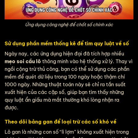
Ứng dụng công nghệ để chốt số chính xác
Sử dụng phần mềm thống kê để tìm quy luật về số
Ngày nay, các ứng dụng hiện đại đã tích hợp nhiều
mẹo soi cầu lô
thông minh vào hệ thống xử lý. Thay vì
ngồi cộng trừ thủ công, bạn có thể sử dụng các phần
mềm để quét dữ liệu trong 100 ngày hoặc thậm chí
1000 ngày. Những thuật toán này sẽ chỉ ra tần suất
xuất hiện của các cặp số, giúp bạn tìm thấy những
quy luật ẩn giấu mà mắt thường khó lòng nhận ra
được.
Theo dõi bảng gan để loại trừ các số khó về
Lô gan là những con số “lì lợm” không xuất hiện trong